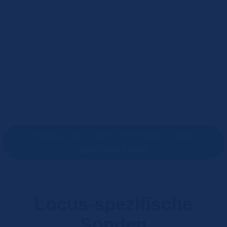
Produkte
>
ISH
>
FISH
>
FISH-Sonden
>
Locus-
spezifische Sonden
Locus-spezifische
Sonden