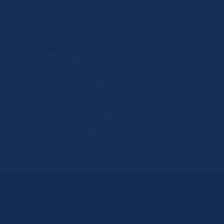
Katalog anfordern
In unserem aktuellen Katalog können Sie unser komplettes
Produktsortiment jederzeit nachschlagen. Bitte fordern
Sie unseren Katalog in unserer Firmenzentrale als PDF oder
als Boschüre unter folgender Telefonnummer an:
030-804 984 990
info@zytomed-systems.de