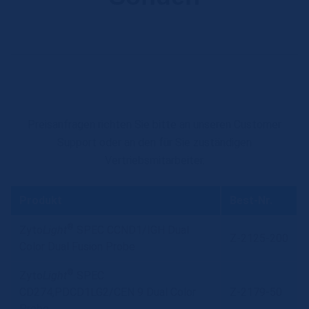
Preisanfragen richten Sie bitte an unseren Customer
Support oder an den für Sie zuständigen
Vertriebsmitarbeiter.
Produkt
Best-Nr.
®
Zyto
Light
SPEC CCND1/IGH Dual
Z-2125-200
Color Dual Fusion Probe
®
Zyto
Light
SPEC
CD274,PDCD1LG2/CEN 9 Dual Color
Z-2179-50
Probe