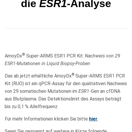
die
ESR1
-Analyse
®
AmoyDx
Super-ARMS ESR1 PCR Kit:
Nachweis von 29
ESR1-Mutationen in Liquid Biopsy-Proben
®
Das ab jetzt erhältliche AmoyDx
Super-ARMS ESR1 PCR
Kit (RUO) ist ein qPCR-Assay für den qualitativen Nachweis
von 29 somatischen Mutationen im
ESR1
-Gen an cfDNA
aus Blutplasma. Das Detektionslimit des Assays beträgt
bis zu 0,1 % Allelfrequenz.
Für mehr Informationen klicken Sie bitte
hier
.
Seien Sie gespannt auf weitere in Kürze folgende